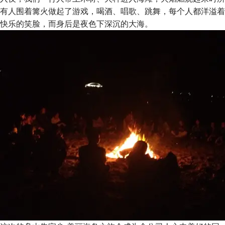
有人围着篝火做起了游戏，喝酒、唱歌、跳舞，每个人都洋溢着
快乐的笑脸，而身后是夜色下深沉的大海。