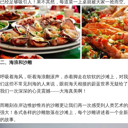
已经足够吸引人！果不其然，每道菜一上桌就被大家一抢而空。
二、海浪和沙雕
呼吸着海风，听着海浪翻滚声，赤着脚走在软软的沙滩上，对我
们这些不常见到海的人来说，眼前海天相接的蔚蓝世界无疑给了
我们一次深深的心灵震撼——大海真美啊！
而雕刻在岸边惟妙惟肖的沙雕更让我们再一次感受到人类艺术的
强大！各式各样的沙雕散落在沙滩上，每个沙雕讲述着一个全新
的故事。