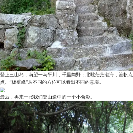
登上三山岛，南望一马平川，千里阔野；北眺茫茫渤海，渔帆点
点。“板壁峰”从不同的方位可以看出不同的意境。
最后，再来一张我们登山途中的一个小合影。