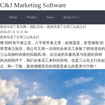
C&J Marketing Software
Home
Product
News
About Us
思杰马克丁英文网
>
团队活动
> 思杰马克丁公司三山岛之行
2016-07-11 11:11:34
思杰马克丁公司三山岛之行
继‘四时有不谢之花，八节有常春之景；如海荡漾，若雪满地’的
香雪海之旅后，我公司又再一次组织全体员工体验了碧绿清凉的
三山岛独特农家的田园风 情。在沿途的车窗风景与轮渡的异样
风光的陪伴下，我们全体员工来到目的地，也是三山岛之行的起
点，刚一下船，暮然感慨背后的画面是多么的柔美与宁静！