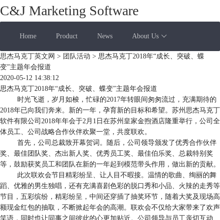
C&J Marketing Software
Home
Product
News
About Us
思杰马克丁英文网
>
团队活动
> 思杰马克丁2018年“成长、突破、蝶
变”主题年会报道
2020-05-12 14:38:12
思杰马克丁2018年“成长、突破、蝶变”主题年会报道
时光飞逝，岁月如梭，忙碌的2017年转眼间匆匆流过，充满期待的
2018年已向我们奔来。新的一年，孕育新的目标和希望。苏州思杰马克丁
软件有限公司2018年年会于2月1日在苏州皇家金煦酒店隆重举行，公司全
体员工、公司战略合作伙伴欢聚一堂，共度联欢。
首先，公司总裁致开幕贺词。随后，公司领导颁发了优秀合作伙伴
奖、最佳团队奖、杰出新人奖、优秀员工奖、最佳伯乐奖、总裁特别奖
等，鼓励获奖员工和团队在新的一年起到模范带头作用，做出新的贡献。
此次联欢会节目精彩纷呈、让人目不暇接。温情的歌曲、绚丽的舞
蹈、优雅的男生独唱，还有充满喜剧色彩的脱口秀和小品、火辣的走秀等
节目，五彩缤纷，精彩纷呈，中间还穿插了抽奖环节，随着大奖及现场高
额现金红包的抽取，不断掀起年会的高潮。联欢会不仅给大家带来了欢声
笑语，同时也让同事之间彼此的心更加贴近。公司领导与员工亲切互动、