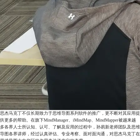
思杰马克丁不仅长期致力于思维导图系列软件的推广，更不断对其应用提
供更多的帮助。在旗下MindManager、iMindMap、MindMapper被越来越
多各界人士所认知、认可、了解及应用的过程中，孙易新老师团队及思维
导图各界讲师，经过认真评估、专业考察、面对面沟通，对思杰马克丁在